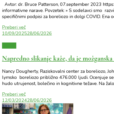
Avtor: dr. Bruce Patterson, 07.september 2023 https
informativne narave. Povzetek: » S sodelavci smo razvil
specifičnimi podpisi za boreliozo in dolgi COVID. Ena 
Preberi več
10/09/2025
28/06/2026
Članek
Napredno slikanje kaže, da je možganska 
Nancy Dougherty, Raziskovalni center za boreliozo, Jo
lymsko boreliozo približno 476.000 ljudi. Ocenjuje se,
hudo utrujenost, bolečino in kognitivne težave. Na žalo
Preberi več
12/03/2024
28/06/2026