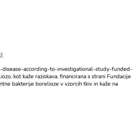
o
-disease-according-to-investigational-study-funded-
zo, kot kaže raziskava, financirana s strani Fundacije
ne bakterije borelioze v vzorcih tkiv in kaže na