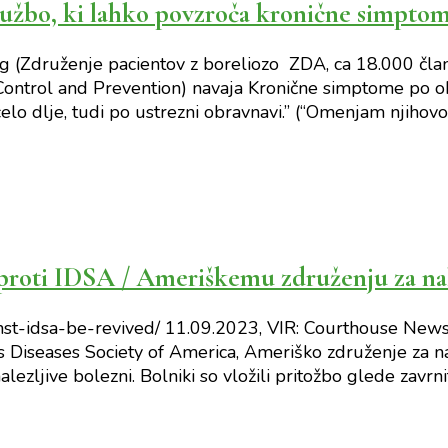
kužbo, ki lahko povzroča kronične simpto
(Združenje pacientov z boreliozo ZDA, ca 18.000 član
Control and Prevention) navaja Kronične simptome po oku
celo dlje, tudi po ustrezni obravnavi.” (“Omenjam njihov
e proti IDSA / Ameriškemu združenju za nal
st-idsa-be-revived/ 11.09.2023, VIR: Courthouse News
 Diseases Society of America, Ameriško združenje za nale
ljive bolezni. Bolniki so vložili pritožbo glede zavrni