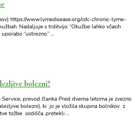
me
ov) https://www.lymedisease.org/cdc-chronic-lyme-
žbah. Nadaljuje s trditvijo: “Okužbe lahko včasih
o uporabo “ustrezno.” …
ezljive bolezni?
 Service, prevod članka Pred dvema letoma je zvezno
zljive bolezni), ki jo je vložila skupina bolnikov z
tve tožbe sodišča, pretekli …