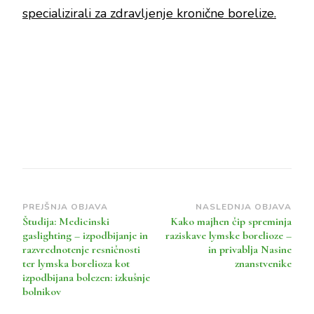
specializirali za zdravljenje kronične borelize.
Navigacija
PREJŠNJA OBJAVA
NASLEDNJA OBJAVA
Študija: Medicinski
Kako majhen čip spreminja
objav
gaslighting – izpodbijanje in
raziskave lymske borelioze –
razvrednotenje resničnosti
in privablja Nasine
ter lymska borelioza kot
znanstvenike
izpodbijana bolezen: izkušnje
bolnikov