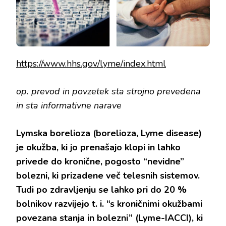
IN
NAPREDE
PRI
ZDRAVLJ
TER
NAPOTUJ
NA
https://www.hhs.gov/lyme/index.html
ILADS
op. prevod in povzetek sta strojno prevedena
in sta informativne narave
Lymska borelioza (borelioza, Lyme disease)
je okužba, ki jo prenašajo klopi in lahko
privede do kronične, pogosto “nevidne”
bolezni, ki prizadene več telesnih sistemov.
Tudi po zdravljenju se lahko pri do 20 %
bolnikov razvijejo t. i. “s kroničnimi okužbami
povezana stanja in bolezni” (Lyme-IACCI), ki