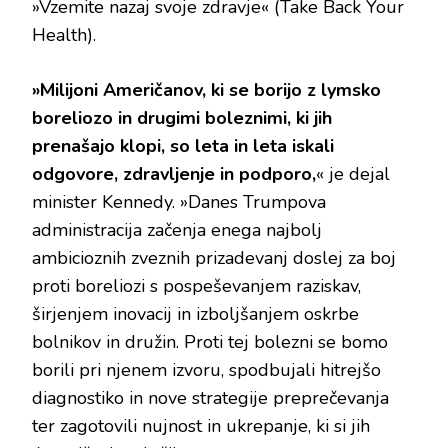
»Vzemite nazaj svoje zdravje« (Take Back Your
Health).
»Milijoni Američanov, ki se borijo z lymsko
boreliozo in drugimi boleznimi, ki jih
prenašajo klopi, so leta in leta iskali
odgovore, zdravljenje in podporo,
« je dejal
minister Kennedy. »Danes Trumpova
administracija začenja enega najbolj
ambicioznih zveznih prizadevanj doslej za boj
proti boreliozi s pospeševanjem raziskav,
širjenjem inovacij in izboljšanjem oskrbe
bolnikov in družin. Proti tej bolezni se bomo
borili pri njenem izvoru, spodbujali hitrejšo
diagnostiko in nove strategije preprečevanja
ter zagotovili nujnost in ukrepanje, ki si jih