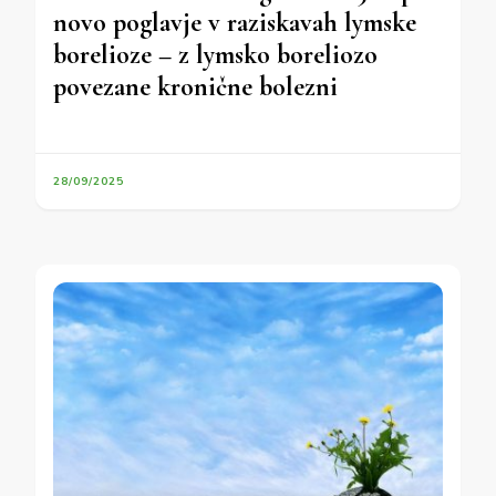
novo poglavje v raziskavah lymske
borelioze – z lymsko boreliozo
povezane kronične bolezni
28/09/2025