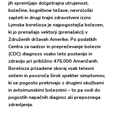
jih spremljajo dolgotrajna utrujenost,
bolečine, kognitivne težave, nevrološki
zapleti in drugi trajni zdravstveni izzivi.
Lymska borelioza je najpogostejša bolezen,
ki jo prenašajo vektorji (prenašalci) v
Združenih državah Amerike. Po podatkih
Centra za nadzor in preprečevanje bolezni
(CDC) diagnozo vsako leto postavijo in
zdravijo pri približno 476.000 Američanih.
Borelioza prizadene skoraj vsak telesni
sistem in povzroča širok spekter simptomov,
ki se pogosto prekrivajo z drugimi okužbami
in avtoimunskimi boleznimi – to pa vodi do
pogostih napačnih diagnoz ali prepoznega
zdravljenja.