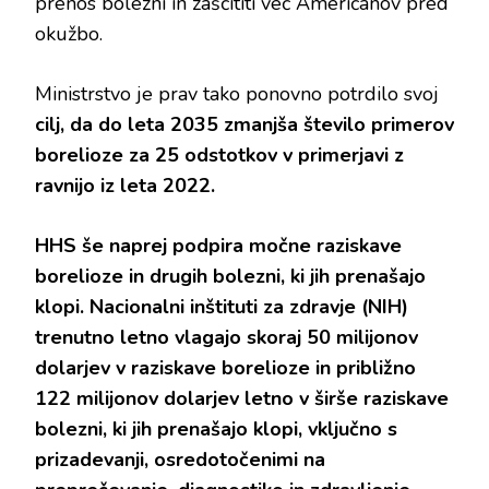
prenos bolezni in zaščititi več Američanov pred
okužbo.
Ministrstvo je prav tako ponovno potrdilo svoj
cilj, da do leta 2035 zmanjša število primerov
borelioze za 25 odstotkov v primerjavi z
ravnijo iz leta 2022.
HHS še naprej podpira močne raziskave
borelioze in drugih bolezni, ki jih prenašajo
klopi. Nacionalni inštituti za zdravje (NIH)
trenutno letno vlagajo skoraj 50 milijonov
dolarjev v raziskave borelioze in približno
122 milijonov dolarjev letno v širše raziskave
bolezni, ki jih prenašajo klopi, vključno s
prizadevanji, osredotočenimi na