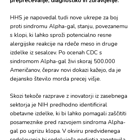
preprečevanje, diagnostiko in zdravljenje.
HHS je napovedal tudi nove ukrepe za boj
proti sindromu Alpha-gal, stanju, povezanemu
s klopi, ki lahko sproži potencialno resne
alergijske reakcije na rdeče meso in druge
izdelke iz sesalcev. Po ocenah CDC s
sindromom Alpha-gal živi skoraj 500.000
Američanov, čeprav novi dokazi kažejo, da je
dejansko število morda precej višje.
Skozi tekoče razprave z inovatorji iz zasebnega
sektorja je NIH predhodno identificiral
obetavne izdelke, ki bi lahko pomagali zaščititi
posameznike pred razvojem sindroma Alpha-
gal po ugrizu klopa. V okviru predvidenega
sodelovanja bi sodelujoča podjetja zagotovila