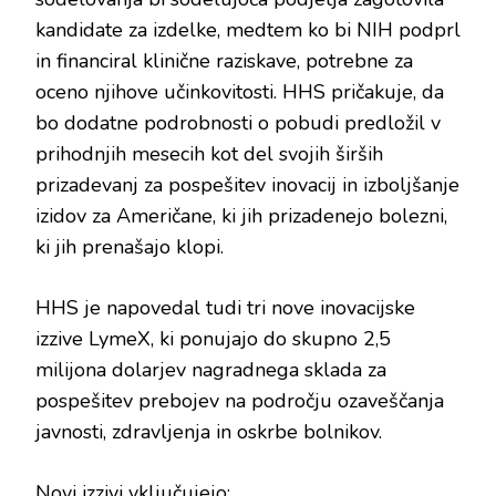
kandidate za izdelke, medtem ko bi NIH podprl
in financiral klinične raziskave, potrebne za
oceno njihove učinkovitosti. HHS pričakuje, da
bo dodatne podrobnosti o pobudi predložil v
prihodnjih mesecih kot del svojih širših
prizadevanj za pospešitev inovacij in izboljšanje
izidov za Američane, ki jih prizadenejo bolezni,
ki jih prenašajo klopi.
HHS je napovedal tudi tri nove inovacijske
izzive LymeX, ki ponujajo do skupno 2,5
milijona dolarjev nagradnega sklada za
pospešitev prebojev na področju ozaveščanja
javnosti, zdravljenja in oskrbe bolnikov.
Novi izzivi vključujejo: