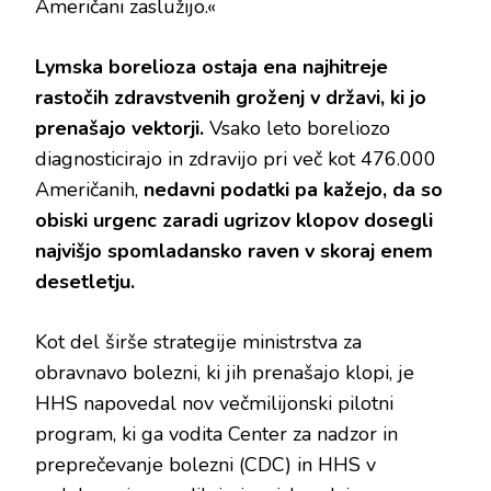
Američani zaslužijo.«
Lymska borelioza ostaja ena najhitreje
rastočih zdravstvenih groženj v državi, ki jo
prenašajo vektorji.
Vsako leto boreliozo
diagnosticirajo in zdravijo pri več kot 476.000
Američanih,
nedavni podatki pa kažejo, da so
obiski urgenc zaradi ugrizov klopov dosegli
najvišjo spomladansko raven v skoraj enem
desetletju.
Kot del širše strategije ministrstva za
obravnavo bolezni, ki jih prenašajo klopi, je
HHS napovedal nov večmilijonski pilotni
program, ki ga vodita Center za nadzor in
preprečevanje bolezni (CDC) in HHS v