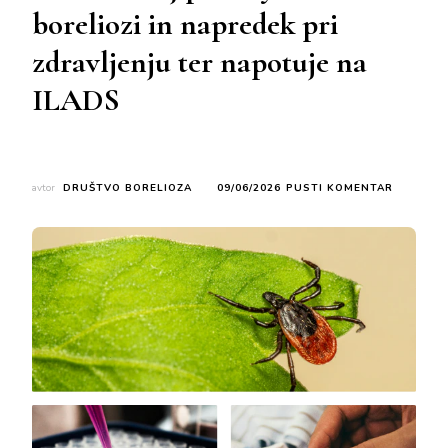
boreliozi in napredek pri
zdravljenju ter napotuje na
ILADS
NA
avtor
DRUŠTVO BORELIOZA
09/06/2026
PUSTI KOMENTAR
MINISTR
ZA
ZDRAVJE
IN
SOCIALO
ZDA
RAZKRIV
OBSEŽEN
NAČRT
ZA
BOJ
PROTI
LYMSKI
BORELIOZ