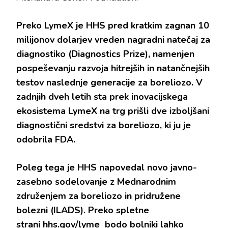
Preko LymeX je HHS pred kratkim zagnan 10
milijonov dolarjev vreden nagradni natečaj za
diagnostiko (Diagnostics Prize), namenjen
pospeševanju razvoja hitrejših in natančnejših
testov naslednje generacije za boreliozo. V
zadnjih dveh letih sta prek inovacijskega
ekosistema LymeX na trg prišli dve izboljšani
diagnostični sredstvi za boreliozo, ki ju je
odobrila FDA.
Poleg tega je HHS napovedal novo javno-
zasebno sodelovanje z Mednarodnim
združenjem za boreliozo in pridružene
bolezni (ILADS). Preko spletne
strani
hhs.gov/lyme
bodo bolniki lahko