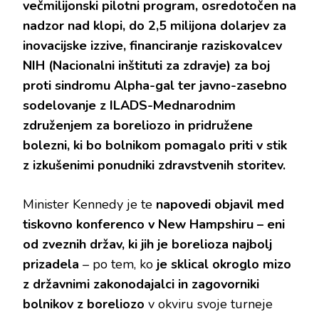
večmilijonski pilotni program, osredotočen na
nadzor nad klopi, do 2,5 milijona dolarjev za
inovacijske izzive, financiranje raziskovalcev
NIH (Nacionalni inštituti za zdravje) za boj
proti sindromu Alpha-gal ter javno-zasebno
sodelovanje z ILADS-Mednarodnim
združenjem za boreliozo in pridružene
bolezni, ki bo bolnikom pomagalo priti v stik
z izkušenimi ponudniki zdravstvenih storitev.
Minister Kennedy je te
napovedi objavil med
tiskovno konferenco v New Hampshiru – eni
od zveznih držav, ki jih je borelioza najbolj
prizadela
– po tem, ko
je sklical okroglo mizo
z državnimi zakonodajalci in zagovorniki
bolnikov z boreliozo
v okviru svoje turneje