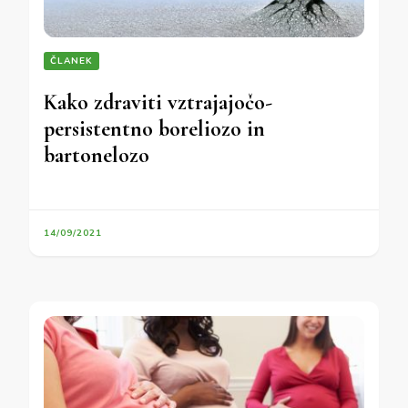
ČLANEK
Kako zdraviti vztrajajočo-
persistentno boreliozo in
bartonelozo
14/09/2021